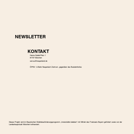
NEWSLETTER
KONTAKT
Hanns-Seidel-Platz 1
81737 München
s
ervus@neuperland.de
ÖPNV: U-Bahn Neuperlach Zentrum, gegenüber des Busbahnhofes
Dieses Projekt wird im Bayerischen Städtebauförderungspro­gramm „Innenstädte beleben“ mit Mitteln des Freistaats Bayern gefördert sowie von der
Landeshauptstadt München kofinanziert.