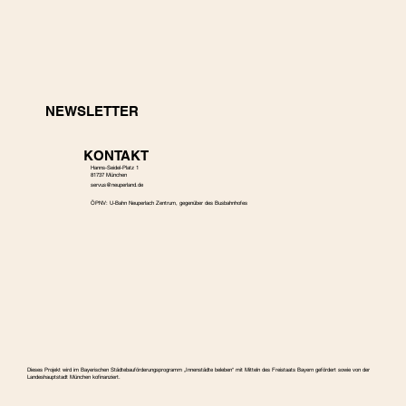
NEWSLETTER
KONTAKT
Hanns-Seidel-Platz 1
81737 München
s
ervus@neuperland.de
ÖPNV: U-Bahn Neuperlach Zentrum, gegenüber des Busbahnhofes
Dieses Projekt wird im Bayerischen Städtebauförderungspro­gramm „Innenstädte beleben“ mit Mitteln des Freistaats Bayern gefördert sowie von der
Landeshauptstadt München kofinanziert.