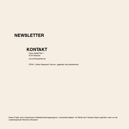
NEWSLETTER
KONTAKT
Hanns-Seidel-Platz 1
81737 München
s
ervus@neuperland.de
ÖPNV: U-Bahn Neuperlach Zentrum, gegenüber des Busbahnhofes
Dieses Projekt wird im Bayerischen Städtebauförderungspro­gramm „Innenstädte beleben“ mit Mitteln des Freistaats Bayern gefördert sowie von der
Landeshauptstadt München kofinanziert.