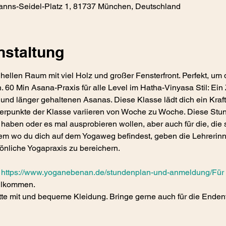
ns-Seidel-Platz 1, 81737 München, Deutschland
nstaltung
hellen Raum mit viel Holz und großer Fensterfront. Perfekt, u
. 60 Min Asana-Praxis für alle Level im Hatha-Vinyasa Stil: Ei
länger gehaltenen Asanas. Diese Klasse lädt dich ein Kraft, S
punkte der Klasse variieren von Woche zu Woche. Diese Stunde 
haben oder es mal ausprobieren wollen, aber auch für die, die
m wo du dich auf dem Yogaweg befindest, geben die Lehrerinne
önliche Yogapraxis zu bereichern.
 
https://www.yoganebenan.de/stundenplan-und-anmeldung/Für
illkommen.
tte mit und bequeme Kleidung. Bringe gerne auch für die Enden