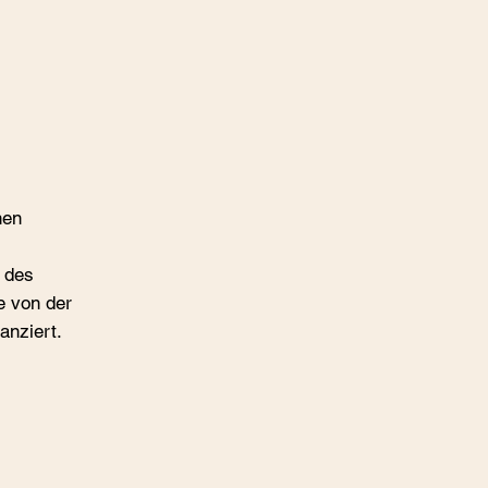
hen
n des
e von der
anziert.