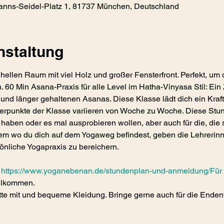
ns-Seidel-Platz 1, 81737 München, Deutschland
nstaltung
hellen Raum mit viel Holz und großer Fensterfront. Perfekt, u
. 60 Min Asana-Praxis für alle Level im Hatha-Vinyasa Stil: Ei
länger gehaltenen Asanas. Diese Klasse lädt dich ein Kraft, S
punkte der Klasse variieren von Woche zu Woche. Diese Stunde 
haben oder es mal ausprobieren wollen, aber auch für die, die
m wo du dich auf dem Yogaweg befindest, geben die Lehrerinne
önliche Yogapraxis zu bereichern.
 
https://www.yoganebenan.de/stundenplan-und-anmeldung/Für
illkommen.
tte mit und bequeme Kleidung. Bringe gerne auch für die Enden