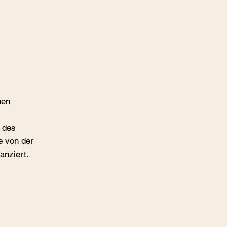
hen
n des
e von der
anziert.