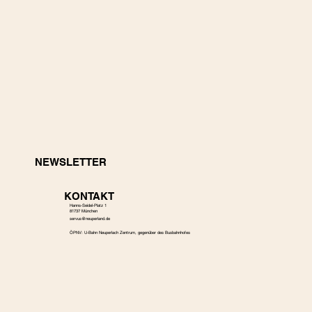
NEWSLETTER
KONTAKT
Hanns-Seidel-Platz 1
81737 München
s
ervus@neuperland.de
ÖPNV: U-Bahn Neuperlach Zentrum, gegenüber des Busbahnhofes