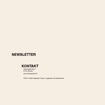
NEWSLETTER
KONTAKT
Hanns-Seidel-Platz 1
81737 München
s
ervus@neuperland.de
ÖPNV: U-Bahn Neuperlach Zentrum, gegenüber des Busbahnhofes