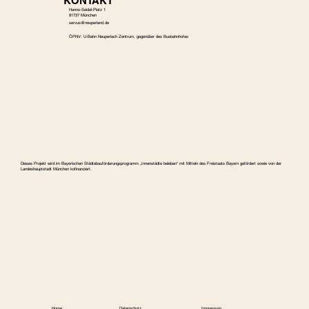
KONTAKT
Hanns-Seidel-Platz 1
81737 München
s
ervus@neuperland.de
ÖPNV: U-Bahn Neuperlach Zentrum, gegenüber des Busbahnhofes
Dieses Projekt wird im Bayerischen Städtebauförderungspro­gramm „Innenstädte beleben“ mit Mitteln des Freistaats Bayern gefördert sowie von der
Landeshauptstadt München kofinanziert.
Home
Datenschutz
Impressum