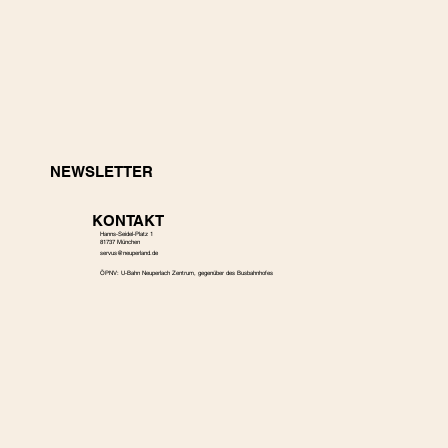
NEWSLETTER
KONTAKT
Hanns-Seidel-Platz 1
81737 München
s
ervus@neuperland.de
ÖPNV: U-Bahn Neuperlach Zentrum, gegenüber des Busbahnhofes