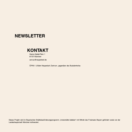
NEWSLETTER
KONTAKT
Hanns-Seidel-Platz 1
81737 München
s
ervus@neuperland.de
ÖPNV: U-Bahn Neuperlach Zentrum, gegenüber des Busbahnhofes
Dieses Projekt wird im Bayerischen Städtebauförderungspro­gramm „Innenstädte beleben“ mit Mitteln des Freistaats Bayern gefördert sowie von der
Landeshauptstadt München kofinanziert.