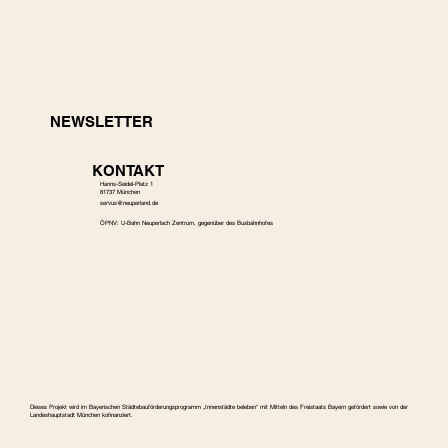
NEWSLETTER
KONTAKT
Hanns-Seidel-Platz 1
81737 München
s
ervus@neuperland.de
ÖPNV: U-Bahn Neuperlach Zentrum, gegenüber des Busbahnhofes
Dieses Projekt wird im Bayerischen Städtebauförderungspro­gramm „Innenstädte beleben“ mit Mitteln des Freistaats Bayern gefördert sowie von der
Landeshauptstadt München kofinanziert.