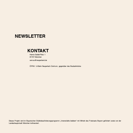
NEWSLETTER
KONTAKT
Hanns-Seidel-Platz 1
81737 München
s
ervus@neuperland.de
ÖPNV: U-Bahn Neuperlach Zentrum, gegenüber des Busbahnhofes
Dieses Projekt wird im Bayerischen Städtebauförderungspro­gramm „Innenstädte beleben“ mit Mitteln des Freistaats Bayern gefördert sowie von der
Landeshauptstadt München kofinanziert.