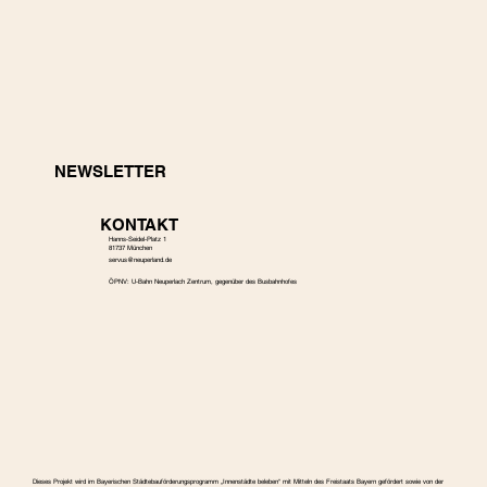
NEWSLETTER
KONTAKT
Hanns-Seidel-Platz 1
81737 München
s
ervus@neuperland.de
ÖPNV: U-Bahn Neuperlach Zentrum, gegenüber des Busbahnhofes
Dieses Projekt wird im Bayerischen Städtebauförderungspro­gramm „Innenstädte beleben“ mit Mitteln des Freistaats Bayern gefördert sowie von der