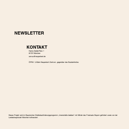
NEWSLETTER
KONTAKT
Hanns-Seidel-Platz 1
81737 München
s
ervus@neuperland.de
ÖPNV: U-Bahn Neuperlach Zentrum, gegenüber des Busbahnhofes
Dieses Projekt wird im Bayerischen Städtebauförderungspro­gramm „Innenstädte beleben“ mit Mitteln des Freistaats Bayern gefördert sowie von der
Landeshauptstadt München kofinanziert.