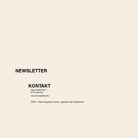
NEWSLETTER
KONTAKT
Hanns-Seidel-Platz 1
81737 München
s
ervus@neuperland.de
ÖPNV: U-Bahn Neuperlach Zentrum, gegenüber des Busbahnhofes