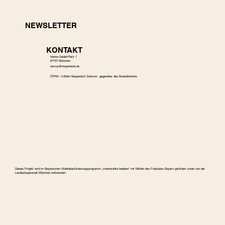
NEWSLETTER
KONTAKT
Hanns-Seidel-Platz 1
81737 München
s
ervus@neuperland.de
ÖPNV: U-Bahn Neuperlach Zentrum, gegenüber des Busbahnhofes
Dieses Projekt wird im Bayerischen Städtebauförderungspro­gramm „Innenstädte beleben“ mit Mitteln des Freistaats Bayern gefördert sowie von der
Landeshauptstadt München kofinanziert.