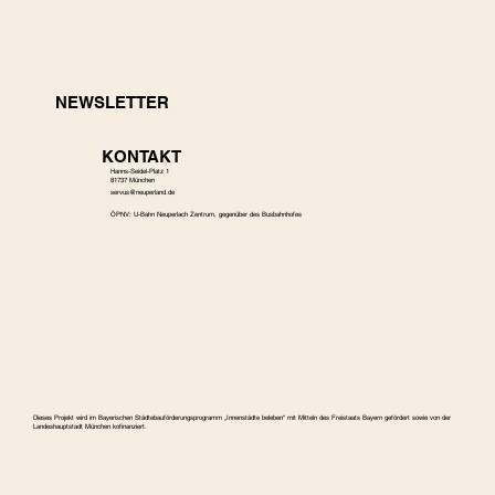
NEWSLETTER
KONTAKT
Hanns-Seidel-Platz 1
81737 München
s
ervus@neuperland.de
ÖPNV: U-Bahn Neuperlach Zentrum, gegenüber des Busbahnhofes
Dieses Projekt wird im Bayerischen Städtebauförderungspro­gramm „Innenstädte beleben“ mit Mitteln des Freistaats Bayern gefördert sowie von der
Landeshauptstadt München kofinanziert.