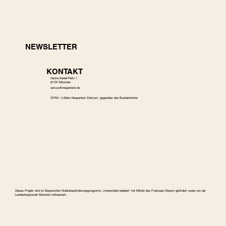
NEWSLETTER
KONTAKT
Hanns-Seidel-Platz 1
81737 München
s
ervus@neuperland.de
ÖPNV: U-Bahn Neuperlach Zentrum, gegenüber des Busbahnhofes
Dieses Projekt wird im Bayerischen Städtebauförderungspro­gramm „Innenstädte beleben“ mit Mitteln des Freistaats Bayern gefördert sowie von der
Landeshauptstadt München kofinanziert.