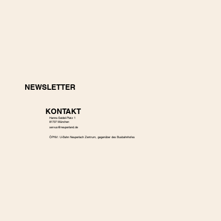
NEWSLETTER
KONTAKT
Hanns-Seidel-Platz 1
81737 München
s
ervus@neuperland.de
ÖPNV: U-Bahn Neuperlach Zentrum, gegenüber des Busbahnhofes