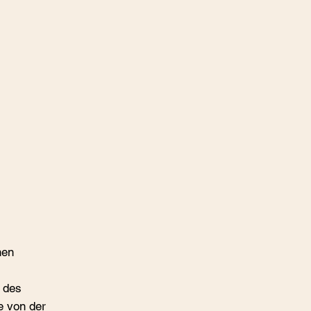
hen
n des
e von der