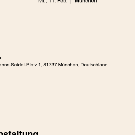
Mi., 11. Feb.
  |  
München
0
anns-Seidel-Platz 1, 81737 München, Deutschland
nstaltung