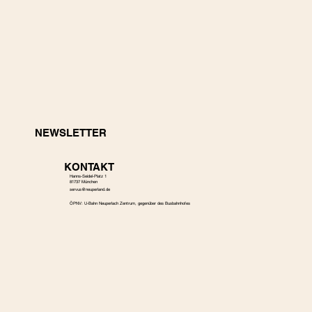
NEWSLETTER
KONTAKT
Hanns-Seidel-Platz 1
81737 München
s
ervus@neuperland.de
ÖPNV: U-Bahn Neuperlach Zentrum, gegenüber des Busbahnhofes