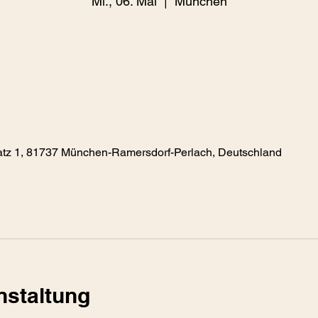
Mi., 06. Mai
  |  
München
tz 1, 81737 München-Ramersdorf-Perlach, Deutschland
nstaltung