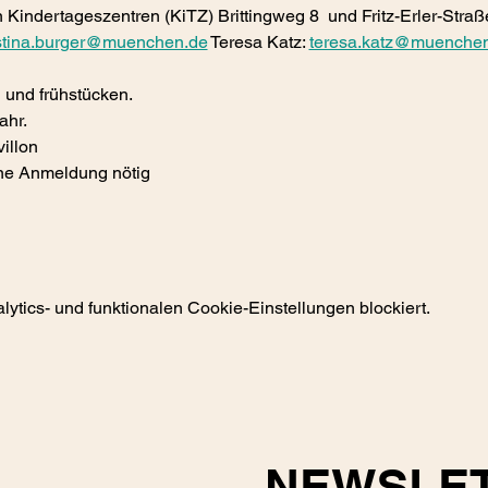
 Kindertageszentren (KiTZ) Brittingweg 8  und Fritz-Erler-Straß
istina.burger@muenchen.de
 Teresa Katz: 
teresa.katz@muenche
und frühstücken. 
ahr. 
llon 
ne Anmeldung nötig
tics- und funktionalen Cookie-Einstellungen blockiert.
NEWSLE