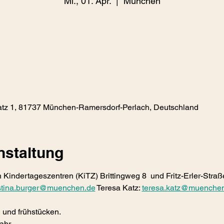
Mi., 01. Apr.
  |  
München
tz 1, 81737 München-Ramersdorf-Perlach, Deutschland
nstaltung
 Kindertageszentren (KiTZ) Brittingweg 8  und Fritz-Erler-Straß
istina.burger@muenchen.de
 Teresa Katz: 
teresa.katz@muenche
und frühstücken. 
ahr. 