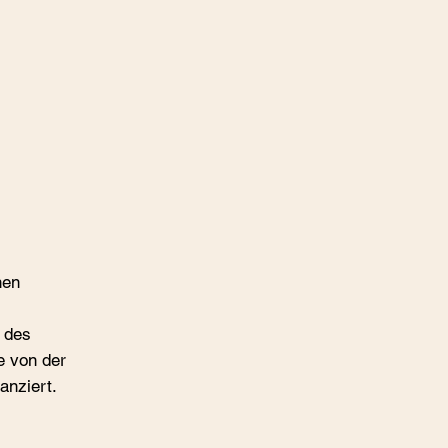
hen
n des
e von der
anziert.