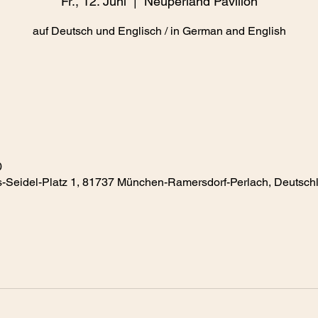
Fr., 12. Juni
  |  
Neuperland Pavillon
auf Deutsch und Englisch / in German and English
0
s-Seidel-Platz 1, 81737 München-Ramersdorf-Perlach, Deutsch