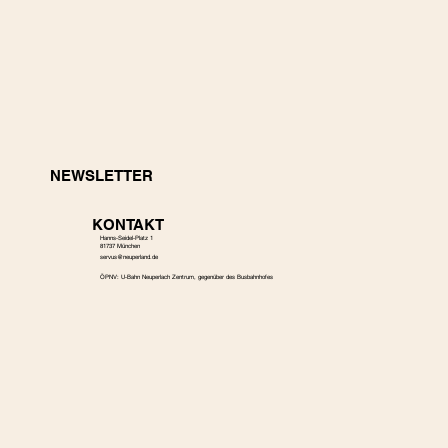
NEWSLETTER
KONTAKT
Hanns-Seidel-Platz 1
81737 München
s
ervus@neuperland.de
ÖPNV: U-Bahn Neuperlach Zentrum, gegenüber des Busbahnhofes