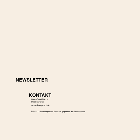
NEWSLETTER
KONTAKT
Hanns-Seidel-Platz 1
81737 München
s
ervus@neuperland.de
ÖPNV: U-Bahn Neuperlach Zentrum, gegenüber des Busbahnhofes