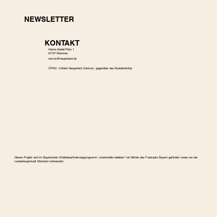
NEWSLETTER
KONTAKT
Hanns-Seidel-Platz 1
81737 München
s
ervus@neuperland.de
ÖPNV: U-Bahn Neuperlach Zentrum, gegenüber des Busbahnhofes
Dieses Projekt wird im Bayerischen Städtebauförderungspro­gramm „Innenstädte beleben“ mit Mitteln des Freistaats Bayern gefördert sowie von der
Landeshauptstadt München kofinanziert.