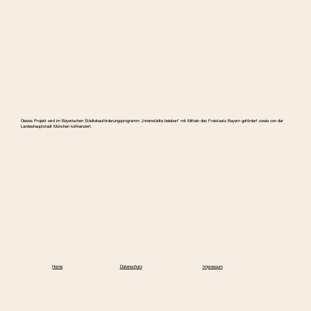
Dieses Projekt wird im Bayerischen Städtebauförderungspro­gramm „Innenstädte beleben“ mit Mitteln des Freistaats Bayern gefördert sowie von der
Landeshauptstadt München kofinanziert.
Home
Datenschutz
Impressum