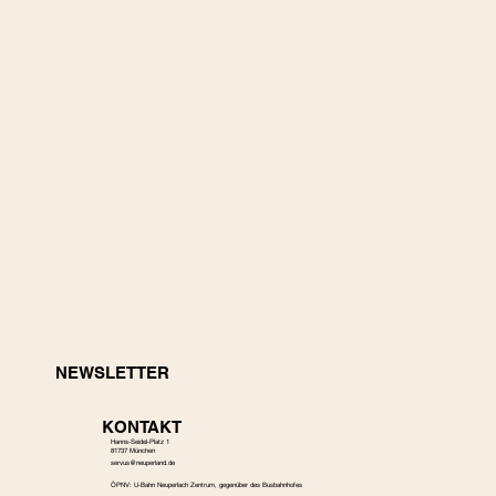
NEWSLETTER
KONTAKT
Hanns-Seidel-Platz 1
81737 München
s
ervus@neuperland.de
ÖPNV: U-Bahn Neuperlach Zentrum, gegenüber des Busbahnhofes