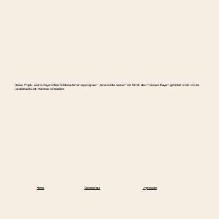
Dieses Projekt wird im Bayerischen Städtebauförderungspro­gramm „Innenstädte beleben“ mit Mitteln des Freistaats Bayern gefördert sowie von der
Landeshauptstadt München kofinanziert.
Home
Datenschutz
Impressum