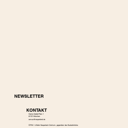
NEWSLETTER
KONTAKT
Hanns-Seidel-Platz 1
81737 München
s
ervus@neuperland.de
ÖPNV: U-Bahn Neuperlach Zentrum, gegenüber des Busbahnhofes